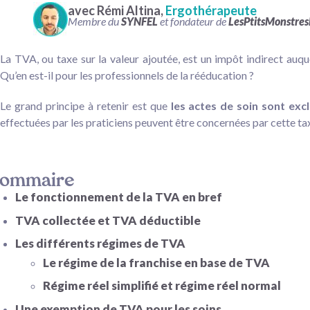
avec Rémi Altina,
Ergothérapeute
Membre du
SYNFEL
et fondateur de
LesPtitsMonstre
La TVA, ou taxe sur la valeur ajoutée, est un impôt indirect auq
Qu’en est-il pour les professionnels de la rééducation ?
Le grand principe à retenir est que
les actes de soin sont exc
effectuées par les praticiens peuvent être concernées par cette taxe.
ommaire
Le fonctionnement de la TVA en bref
TVA collectée et TVA déductible
Les différents régimes de TVA
Le régime de la franchise en base de TVA
Régime réel simplifié et régime réel normal
Une exemption de TVA pour les soins