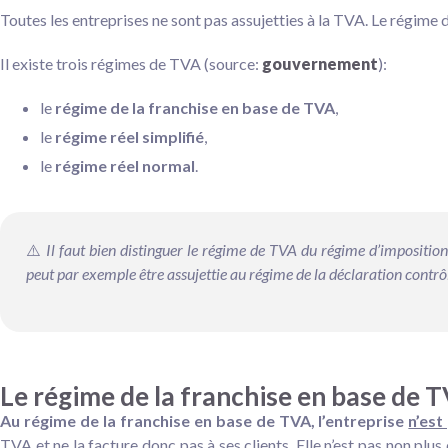
Toutes les entreprises ne sont pas assujetties à la TVA. Le régime 
Il existe trois régimes de TVA (source:
gouvernement
):
le
régime de la franchise en base de TVA
,
le
régime réel simplifié
,
le
régime réel normal
.
⚠️
Il faut bien distinguer le régime de TVA du régime d’
imposition
peut par exemple être assujettie au régime de la déclaration contrô
Le régime de la franchise en base de 
Au régime de la franchise en base de TVA, l’entreprise
n’est
TVA et ne la facture donc pas à ses clients. Elle n’est pas non plus