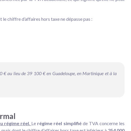
 le chiffre d’affaires hors taxe ne dépasse pas :
00 € au lieu de 39 100 € en Guadeloupe, en Martinique et à la
ormal
du régime réel.
Le
régime réel simplifié
de TVA concerne les
ais dont le chiffre d’affaires hors taxe est inférieur à
254 000