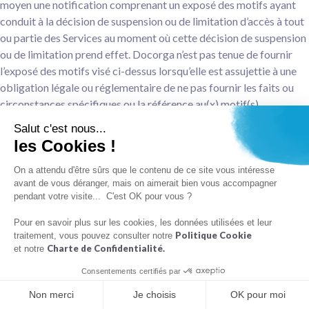
moyen une notification comprenant un exposé des motifs ayant
conduit à la décision de suspension ou de limitation d’accès à tout
ou partie des Services au moment où cette décision de suspension
ou de limitation prend effet. Docorga n’est pas tenue de fournir
l’exposé des motifs visé ci-dessus lorsqu’elle est assujettie à une
obligation légale ou réglementaire de ne pas fournir les faits ou
circonstances spécifiques ou la référence au(x) motif(s)
applicables, ou lorsque l’Utilisateur a enfreint à plusieurs reprises
Salut c'est nous...
le Contrat.
les Cookies !
En cas de faute de l’Utilisateur, telle que l’utilisation d’un ou
On a attendu d'être sûrs que le contenu de ce site vous intéresse
plusieurs Services (i) contraire aux stipulations du Contrat; (ii)
avant de vous déranger, mais on aimerait bien vous accompagner
pendant votre visite... C'est OK pour vous ?
contraire aux lois et réglementations (iii) contraire à la
déontologie, ou (iv) susceptible de porter préjudice à la réputation
Pour en savoir plus sur les cookies, les données utilisées et leur
de Docorga, ou à l’intégrité physique ou mentale des Patients ou
Politique Cookie
traitement, vous pouvez consulter notre
Charte de Confidentialité.
et notre
de façon inconvenante telle que définie précédemment, Docorga
pourra résilier, sans indemnité au profit de l’Utilisateur et par tout
Consentements certifiés par
moyen, tout le Contrat ou une partie des Services, moyennant un
Non merci
Je choisis
OK pour moi
préavis de trente (30) jours.