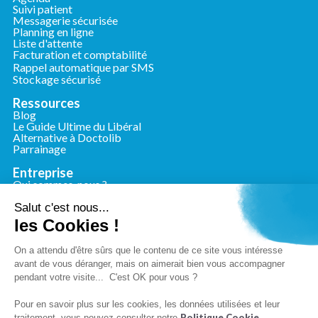
Suivi patient
Messagerie sécurisée
Planning en ligne
Liste d'attente
Facturation et comptabilité
Rappel automatique par SMS
Stockage sécurisé
Ressources
Blog
Le Guide Ultime du Libéral
Alternative à Doctolib
Parrainage
Entreprise
Qui sommes-nous ?
Nous contacter
Presse
Salut c'est nous...
les Cookies !
Conformité
Mentions légales
On a attendu d'être sûrs que le contenu de ce site vous intéresse
Charte de confidentialité
avant de vous déranger, mais on aimerait bien vous accompagner
Conditions générales d'utilisation
pendant votre visite... C'est OK pour vous ?
Politique de cookies
Pour en savoir plus sur les cookies, les données utilisées et leur
Politique Cookie
traitement, vous pouvez consulter notre