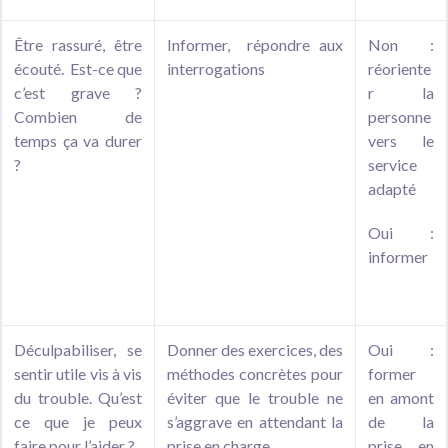
Être rassuré, être
Informer, répondre aux
Non :
écouté. Est-ce que
interrogations
réoriente
c’est grave ?
r la
Combien de
personne
temps ça va durer
vers le
?
service
adapté
Oui :
informer
Déculpabiliser, se
Donner des exercices, des
Oui :
sentir utile vis à vis
méthodes concrètes pour
former
du trouble. Qu’est
éviter que le trouble ne
en amont
ce que je peux
s’aggrave en attendant la
de la
faire pour l’aider ?
prise en charge
prise en