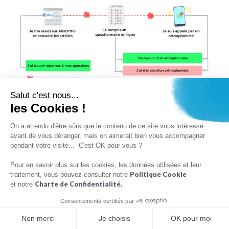
Salut c'est nous...
les Cookies !
Quelques chiffres sur le dispositif :
On a attendu d'être sûrs que le contenu de ce site vous intéresse
Plus de
2500 demandes de régulations traitées
avant de vous déranger, mais on aimerait bien vous accompagner
pendant votre visite... C'est OK pour vous ?
Ainsi, le recours au bilan orthophonique a pu être
évité pour 25 % des usagers ayant eu un échange
Pour en savoir plus sur les cookies, les données utilisées et leur
Politique Cookie
traitement, vous pouvez consulter notre
avec un régulateur. ( région Grand-Est)
Charte de Confidentialité.
et notre
30 orthophonistes régulateurs par régions en moyenne
Consentements certifiés par
Non merci
Je choisis
OK pour moi