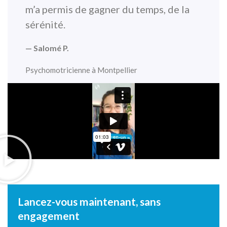
m’a permis de gagner du temps, de la
sérénité.
— Salomé P.
Psychomotricienne à Montpellier
Lancez-vous maintenant, sans
engagement