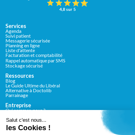
4,8 sur 5
Services
Agenda
Suivi patient
Messagerie sécurisée
Planning en ligne
Liste d'attente
Facturation et comptabilité
Rappel automatique par SMS
Stockage sécurisé
Ressources
Blog
Le Guide Ultime du Libéral
Alternative à Doctolib
Parrainage
Entreprise
Qui sommes-nous ?
Nous contacter
Presse
Salut c'est nous...
les Cookies !
Conformité
Mentions légales