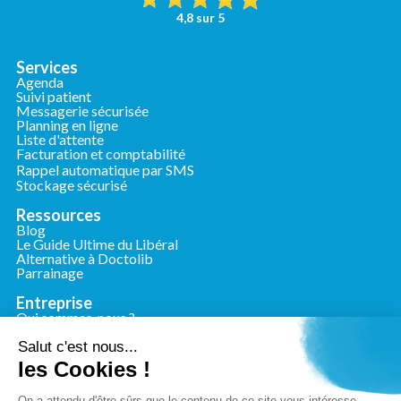
4,8 sur 5
Services
Agenda
Suivi patient
Messagerie sécurisée
Planning en ligne
Liste d'attente
Facturation et comptabilité
Rappel automatique par SMS
Stockage sécurisé
Ressources
Blog
Le Guide Ultime du Libéral
Alternative à Doctolib
Parrainage
Entreprise
Qui sommes-nous ?
Nous contacter
Presse
Salut c'est nous...
les Cookies !
Conformité
Mentions légales
On a attendu d'être sûrs que le contenu de ce site vous intéresse