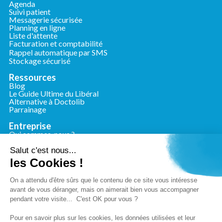
Agenda
Suivi patient
Messagerie sécurisée
Planning en ligne
Liste d'attente
Facturation et comptabilité
Rappel automatique par SMS
Stockage sécurisé
Ressources
Blog
Le Guide Ultime du Libéral
Alternative à Doctolib
Parrainage
Entreprise
Qui sommes-nous ?
Nous contacter
Presse
Salut c'est nous...
les Cookies !
Conformité
Mentions légales
On a attendu d'être sûrs que le contenu de ce site vous intéresse
Charte de confidentialité
avant de vous déranger, mais on aimerait bien vous accompagner
Conditions générales d'utilisation
pendant votre visite... C'est OK pour vous ?
Politique de cookies
Pour en savoir plus sur les cookies, les données utilisées et leur