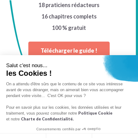
18 praticiens rédacteurs
16 chapitres complets
100 % gratuit
Télécharger le guide !
Salut c'est nous...
les Cookies !
On a attendu d'être sûrs que le contenu de ce site vous intéresse
avant de vous déranger, mais on aimerait bien vous accompagner
pendant votre visite... C'est OK pour vous ?
Contactez le DPO de Docorga pour
Pour en savoir plus sur les cookies, les données utilisées et leur
toutes questions relatives à la RGPD
Politique Cookie
traitement, vous pouvez consulter notre
santé
Charte de Confidentialité.
et notre
Consentements certifiés par
Vous avez une question sur la RGPD santé ?