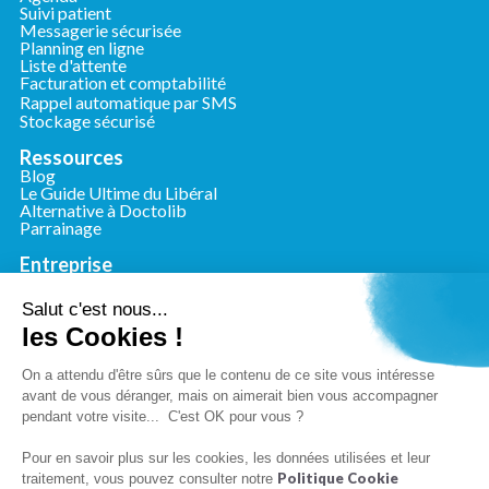
Suivi patient
Messagerie sécurisée
Planning en ligne
Liste d'attente
Facturation et comptabilité
Rappel automatique par SMS
Stockage sécurisé
Ressources
Blog
Le Guide Ultime du Libéral
Alternative à Doctolib
Parrainage
Entreprise
Qui sommes-nous ?
Nous contacter
Salut c'est nous...
Presse
les Cookies !
Conformité
Mentions légales
On a attendu d'être sûrs que le contenu de ce site vous intéresse
Charte de confidentialité
avant de vous déranger, mais on aimerait bien vous accompagner
Conditions générales d'utilisation
pendant votre visite... C'est OK pour vous ?
Politique de cookies
Pour en savoir plus sur les cookies, les données utilisées et leur
Politique Cookie
traitement, vous pouvez consulter notre