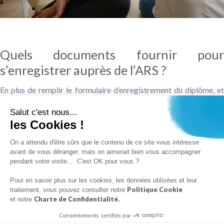
Quels documents fournir pour
s’enregistrer auprès de l’ARS ?
En plus de remplir le formulaire d’enregistrement du diplôme, et
donc d’inscription au répertoire ADELI / RPPS, il est nécessaire de
Salut c'est nous...
fournir des documents supplémentaires auprès de l’ARS, dont :
les Cookies !
une pièce d’identité valide de type carte nationale d’identité
On a attendu d'être sûrs que le contenu de ce site vous intéresse
ou passeport ;
avant de vous déranger, mais on aimerait bien vous accompagner
pendant votre visite... C'est OK pour vous ?
une copie du diplôme.
Pour en savoir plus sur les cookies, les données utilisées et leur
Des spécificités peuvent s’appliquer en fonction de la profession
Politique Cookie
traitement, vous pouvez consulter notre
exercée :
Charte de Confidentialité.
et notre
une attestation de stage pour les psychologues ;
Consentements certifiés par