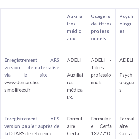
Auxilia
Usagers
Psych
ires
de titres
ologu
médic
professi
es
aux
onnels
Enregistrement ARS
ADELI
ADELI –
ADELI
version
dématérialisé
–
Titres
–
via le site
Auxiliai
professio
Psych
www.demarches-
res
nnels
ologue
simplifees.fr
médica
s
ux
.
Enregistrement ARS
Formul
Formulair
Formul
version
papier
auprès de
aire
e Cerfa
aire
la
DTARS de référence
Cerfa
13777*0
Cerfa