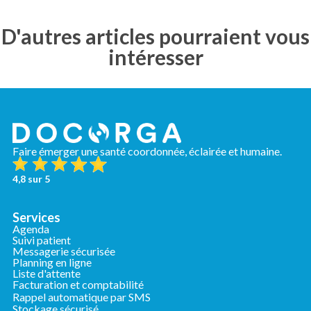
D'autres articles pourraient vous
intéresser
Faire émerger une santé coordonnée, éclairée et humaine.
4,8 sur 5
Services
Agenda
Suivi patient
Messagerie sécurisée
Planning en ligne
Liste d'attente
Facturation et comptabilité
Rappel automatique par SMS
Stockage sécurisé