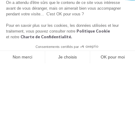
On a attendu d'être sûrs que le contenu de ce site vous intéresse
avant de vous déranger, mais on aimerait bien vous accompagner
pendant votre visite... C'est OK pour vous ?
Pour en savoir plus sur les cookies, les données utilisées et leur
La liste d’attente et la prise de RDV contrôlée de Docorga
Politique Cookie
traitement, vous pouvez consulter notre
Charte de Confidentialité.
et notre
Consentements certifiés par
Non merci
Je choisis
OK pour moi
Il reste quelques paramètres à prendre en compte.
Plateforme de Gestion du Consentement : Personnalisez vos O
Axeptio consent
Renseignez des libellés.
Ce sont tous les mots clés qu
Notre plateforme vous permet d'adapter et de gérer vos paramètr
caractérisent votre activité.
Restez actifs.
Comme le fait un réseau social, vous pouvez
interagir avec vos patients, répondre aux commentaires, ajouter
des photos, publier des actualités sur votre fiche. N’hésitez pas à
fouiller la plateforme et à personnaliser au maximum cette fiche.